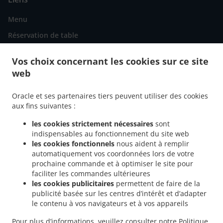
Menu
Réservation de table
Commandez en avance
Vos choix concernant les cookies sur ce site
Contactez-nous
web
Oracle et ses partenaires tiers peuvent utiliser des cookies
.
Livraison de plats cuisinés Marocain La Rochelle Vieille Ville
Livraison de plats
aux fins suivantes :
.
cuisinés Marocain La Rochelle Le Gabut
Livraison de plats cuisinés Marocain La
les cookies strictement nécessaires
sont
.
.
Rochelle Les Minimes
Livraison de plats cuisinés Marocain La Rochelle
Livraison
indispensables au fonctionnement du site web
.
.
de plats cuisinés Marocain Puilboreau
Livraison de plats cuisinés Marocain Lagord
les cookies fonctionnels
nous aident à remplir
automatiquement vos coordonnées lors de votre
.
Livraison de plats cuisinés Marocain Aytré
Livraison de plats cuisinés Marocain
prochaine commande et à optimiser le site pour
.
.
Périgny
Livraison de plats cuisinés Marocain L'Houmeau
Livraison de plats cuisinés
faciliter les commandes ultérieures
.
.
Marocain Esnandes
Livraison de plats cuisinés Marocain Dompierre-sur-Mer
les cookies publicitaires
permettent de faire de la
.
Livraison de plats cuisinés Marocain Saint-Rogatien
Livraison de plats cuisinés
publicité basée sur les centres d’intérêt et d’adapter
le contenu à vos navigateurs et à vos appareils
.
.
Marocain Montroy
Livraison de plats cuisinés Marocain Le Bois-Plage-en-Ré
.
Livraison de plats cuisinés Marocain La Flotte
Livraison de plats cuisinés Marocain
Pour plus d’informations, veuillez consulter notre
Politique