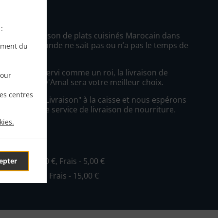
:
ez une Livraison de plats cuisinés Marocain dans
e? Tout le monde ne sait pas ou n’a pas le temps de
ement du
ons repas.
oulez être servi comme un roi, la livraison de
pour
Les Délices D'Amal sera votre meilleur choix.
les centres
simplement "Livraison" à la caisse et nous espérons
cierez notre service de livraison de nourriture.
kies.
ivraison
le
, Min. - 30,00 €, Frais - 5,00 €
epter
 Min. - 50,00 €, Frais - 15,00 €