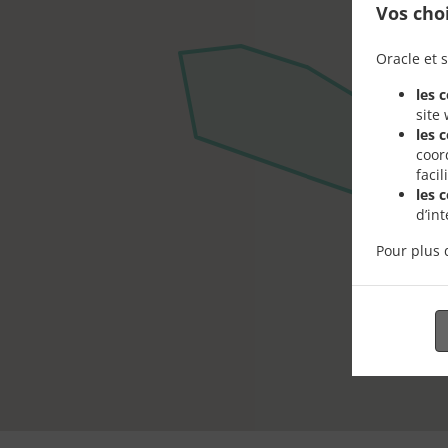
Vos cho
Oracle et s
les 
site
les 
coor
faci
les 
d’in
Pour plus 