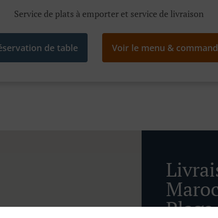
Service de plats à emporter et service de livraison
éservation de table
Voir le menu & command
Livra
Maroc
Plage