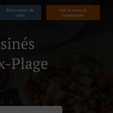
Réservation de
Voir le menu &
table
commander
isinés
x-Plage