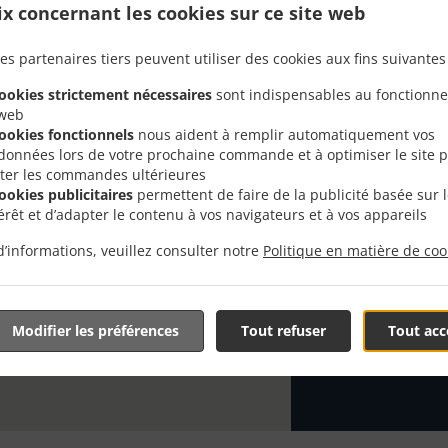
ix concernant les cookies sur ce site web
es partenaires tiers peuvent utiliser des cookies aux fins suivantes 
Vous recherch
Rivedoux-Plag
cookies strictement nécessaires
sont indispensables au fonctionn
preparer un b
 web
cookies fonctionnels
nous aident à remplir automatiquement vos
Lorsque vous v
données lors de votre prochaine commande et à optimiser le site 
nourriture de 
liter les commandes ultérieures
cookies publicitaires
permettent de faire de la publicité basée sur 
Sélectionnez 
térêt et d’adapter le contenu à vos navigateurs et à vos appareils
que vous appré
d’informations, veuillez consulter notre
Politique en matière de coo
Frais de l
La rochel
Modifier les préférences
Tout refuser
Tout acc
Île de Ré
,